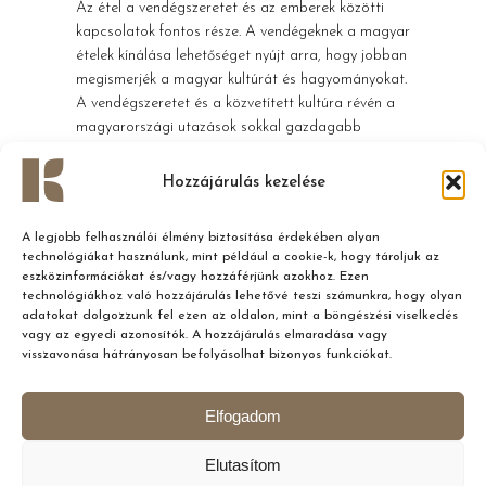
Az étel a vendégszeretet és az emberek közötti
kapcsolatok fontos része. A vendégeknek a magyar
ételek kínálása lehetőséget nyújt arra, hogy jobban
megismerjék a magyar kultúrát és hagyományokat.
A vendégszeretet és a közvetített kultúra révén a
magyarországi utazások sokkal gazdagabb
élményeket nyújthatnak.
Hozzájárulás kezelése
A magyar ételek kínálása nemzetközi vendégeknek
az ételek és az emberek közötti kapcsolat
A legjobb felhasználói élmény biztosítása érdekében olyan
erősítéséhez vezethet. Az ételek a kultúra, a
technológiákat használunk, mint például a cookie-k, hogy tároljuk az
hagyományok és az ízek hordozói, és a
eszközinformációkat és/vagy hozzáférjünk azokhoz. Ezen
gasztronómiai kultúra terjedése révén az emberek
technológiákhoz való hozzájárulás lehetővé teszi számunkra, hogy olyan
jobban megismerhetik és értékelhetik a világ
adatokat dolgozzunk fel ezen az oldalon, mint a böngészési viselkedés
vagy az egyedi azonosítók. A hozzájárulás elmaradása vagy
sokszínűségét. Az étel mindig is kaput nyitott a
visszavonása hátrányosan befolyásolhat bizonyos funkciókat.
különböző kultúrák közötti megértéshez és
kapcsolatokhoz, és a magyar konyha ebben a
szempontból kiváló lehetőséget kínál.
Elfogadom
Elutasítom