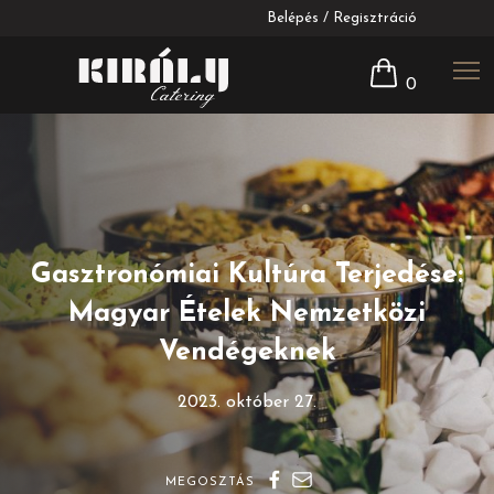
Belépés / Regisztráció
0
Gasztronómiai Kultúra Terjedése:
Magyar Ételek Nemzetközi
Vendégeknek
2023. október 27.
MEGOSZTÁS