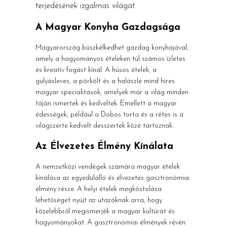
terjedésének izgalmas világát.
A Magyar Konyha Gazdagsága
Magyarország büszkélkedhet gazdag konyhájával,
amely a hagyományos ételeken túl számos ízletes
és kreatív fogást kínál. A húsos ételek, a
gulyásleves, a pörkölt és a halászlé mind híres
magyar specialitások, amelyek már a világ minden
táján ismertek és kedveltek. Emellett a magyar
édességek, például a Dobos torta és a rétes is a
világszerte kedvelt desszertek közé tartoznak.
Az Élvezetes Élmény Kínálata
A nemzetközi vendégek számára magyar ételek
kínálása az egyedülálló és élvezetes gasztronómiai
élmény része. A helyi ételek megkóstolása
lehetőséget nyújt az utazóknak arra, hogy
közelebbről megismerjék a magyar kultúrát és
hagyományokat. A gasztronómiai élmények révén