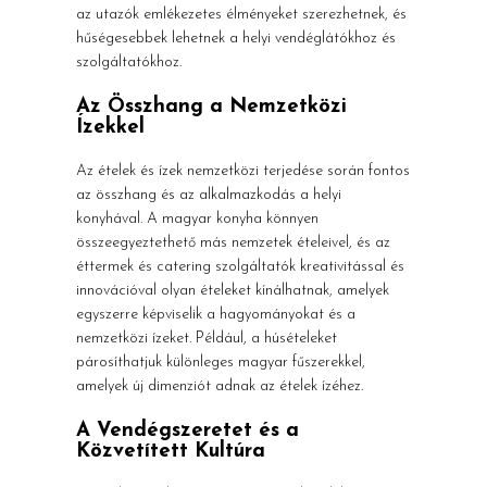
az utazók emlékezetes élményeket szerezhetnek, és
hűségesebbek lehetnek a helyi vendéglátókhoz és
szolgáltatókhoz.
Az Összhang a Nemzetközi
Ízekkel
Az ételek és ízek nemzetközi terjedése során fontos
az összhang és az alkalmazkodás a helyi
konyhával. A magyar konyha könnyen
összeegyeztethető más nemzetek ételeivel, és az
éttermek és catering szolgáltatók kreativitással és
innovációval olyan ételeket kínálhatnak, amelyek
egyszerre képviselik a hagyományokat és a
nemzetközi ízeket. Például, a húsételeket
párosíthatjuk különleges magyar fűszerekkel,
amelyek új dimenziót adnak az ételek ízéhez.
A Vendégszeretet és a
Közvetített Kultúra