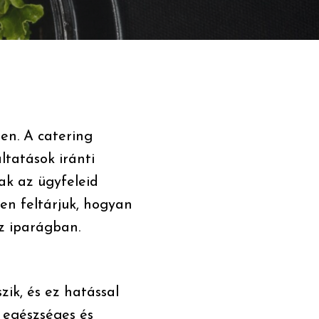
ben. A catering
ltatások iránti
ak az ügyfeleid
ben feltárjuk, hogyan
az iparágban.
ik, és ez hatással
n egészséges és