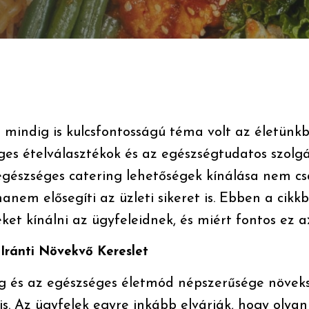
t mindig is kulcsfontosságú téma volt az életünk
es ételválasztékok és az egészségtudatos szolgá
 egészséges catering lehetőségek kínálása nem cs
hanem elősegíti az üzleti sikeret is. Ebben a cikk
ket kínálni az ügyfeleidnek, és miért fontos ez 
Iránti Növekvő Kereslet
 és az egészséges életmód népszerűsége növeksz
is. Az ügyfelek egyre inkább elvárják, hogy olya