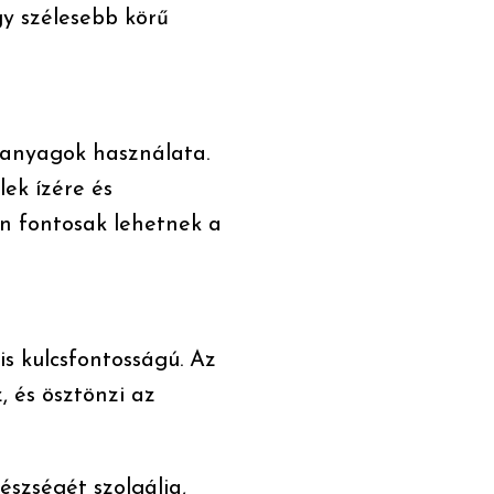
gy szélesebb körű
apanyagok használata.
ek ízére és
n fontosak lehetnek a
is kulcsfontosságú. Az
 és ösztönzi az
szségét szolgálja,