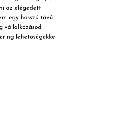
ni az elégedett
nem egy hosszú távú
g vállalkozásod
tering lehetőségekkel