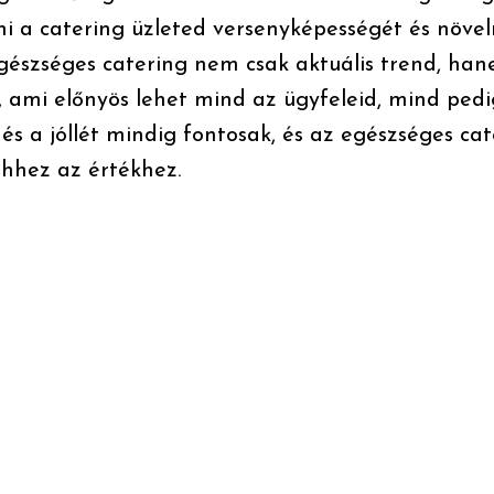
i a catering üzleted versenyképességét és növel
gészséges catering nem csak aktuális trend, ha
, ami előnyös lehet mind az ügyfeleid, mind pedi
s a jóllét mindig fontosak, és az egészséges ca
ehhez az értékhez.