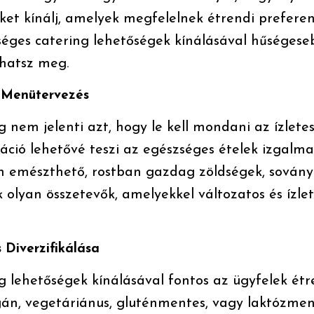
ket kínálj, amelyek megfelelnek étrendi preferen
séges catering lehetőségek kínálásával hűségese
hatsz meg.
 Menütervezés
 nem jelenti azt, hogy le kell mondani az ízletes
váció lehetővé teszi az egészséges ételek izgalmas
en emészthető, rostban gazdag zöldségek, sovány
k olyan összetevők, amelyekkel változatos és ízle
 Diverzifikálása
g lehetőségek kínálásával fontos az ügyfelek étr
gán, vegetáriánus, gluténmentes, vagy laktózment