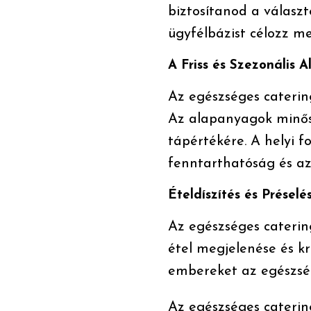
biztosítanod a választ
ügyfélbázist célozz me
A Friss és Szezonális
Az egészséges catering
Az alapanyagok minősé
tápértékére. A helyi 
fenntarthatóság és az 
Ételdíszítés és Préselé
Az egészséges catering
étel megjelenése és k
embereket az egészség
Az egészséges caterin