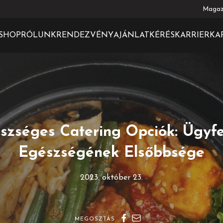
Magaz
SHOP
RÓLUNK
RENDEZVÉNY
AJÁNLATKÉRÉS
KARRIER
KA
szséges Catering Opciók: Ügyfe
Egészségének Elsőbbsége
2023. október 23.
MEGOSZTÁS