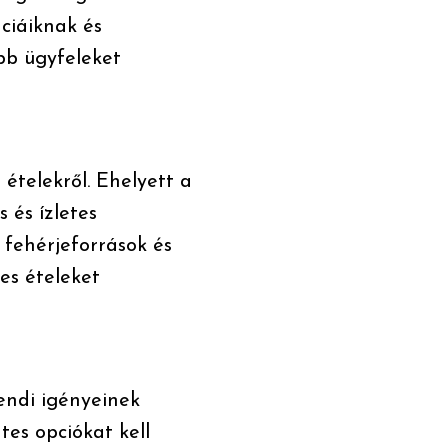
ciáiknak és
bb ügyfeleket
 ételekről. Ehelyett a
 és ízletes
 fehérjeforrások és
tes ételeket
endi igényeinek
es opciókat kell