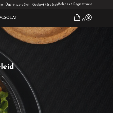
Belépés / Regisztráció
in
Ügyfélszolgálat
Gyakori kérdések
PCSOLAT
0
leid