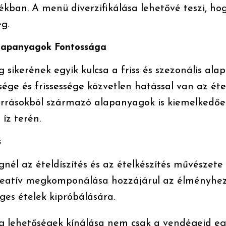
ékban. A menü diverzifikálása lehetővé teszi, ho
g.
 Alapanyagok Fontossága
 sikerének egyik kulcsa a friss és szezonális al
ge és frissessége közvetlen hatással van az étel
forrásokból származó alapanyagok is kiemelkedőe
íz terén.
s
nél az ételdíszítés és az ételkészítés művészete 
reatív megkomponálása hozzájárul az élményhez,
es ételek kipróbálására.
g lehetőségek kínálása nem csak a vendégeid egé