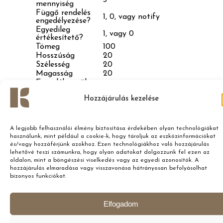
3
mennyiség
Függő rendelés
1, 0, vagy notify
engedélyezése?
Egyedileg
1, vagy 0
értékesítető?
Tömeg
100
Hosszúság
20
Szélesség
20
Magasság
20
Engedélyezzük az
1, vagy 0
értékelést?
Hozzájárulás kezelése
Vásárlási
Kösz, hogy megvetted, kövess In
megjegyzés
is!
Akciós ár
17990
Normál ár
19990
A legjobb felhasználói élmény biztosítása érdekében olyan technológiákat
Kategória
Kategória 1, Kategória 1 > Kategó
használunk, mint például a cookie-k, hogy tároljuk az eszközinformációkat
Címkék
Tag 1, Tag 2
és/vagy hozzáférjünk azokhoz. Ezen technológiákhoz való hozzájárulás
Szállítási osztály
Name
lehetővé teszi számunkra, hogy olyan adatokat dolgozzunk fel ezen az
oldalon, mint a böngészési viselkedés vagy az egyedi azonosítók. A
http://webshopom.hu/image.jpg,
Képek
hozzájárulás elmaradása vagy visszavonása hátrányosan befolyásolhat
http://webshopom.hu/image2.jpg
bizonyos funkciókat.
Letöltési korlát
n/a, vagy szám
Letöltés lejárati
n/a, vagy szám
napok
Elfogadom
Szülő
id:100, vagy SKU-1
Csoportosított
id:100, id:101, SKU-1, SKU-2
termékek