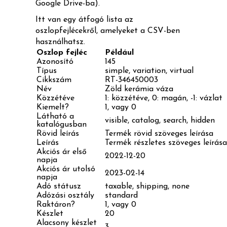
Google Drive-ba).
Itt van egy átfogó lista az
oszlopfejlécekről, amelyeket a CSV-ben
használhatsz.
Oszlop fejléc
Például
Azonosító
145
Típus
simple, variation, virtual
Cikkszám
RT-346450003
Név
Zöld kerámia váza
Közzétéve
1: közzétéve, 0: magán, -1: vázlat
Kiemelt?
1, vagy 0
Látható a
visible, catalog, search, hidden
katalógusban
Rövid leírás
Termék rövid szöveges leírása
Leírás
Termék részletes szöveges leírása
Akciós ár első
2022-12-20
napja
Akciós ár utolsó
2023-02-14
napja
Adó státusz
taxable, shipping, none
Adózási osztály
standard
Raktáron?
1, vagy 0
Készlet
20
Alacsony készlet