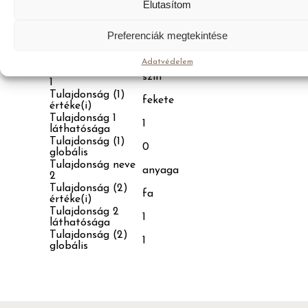
Elutasítom
Upsell
id:100, id:101, SKU-1, SKU-2
Keresztértékesítés
id:100, id:101, SKU-1, SKU-2
Külső URL
https://webshopom.hu/products/
Preferenciák megtekintése
Gomb szövege
Megveszem!
Pozíció
1
Adatvédelem
Tulajdonság neve
szín
1
Tulajdonság (1)
fekete
értéke(i)
Tulajdonság 1
1
láthatósága
Tulajdonság (1)
0
globális
Tulajdonság neve
anyaga
2
Tulajdonság (2)
fa
értéke(i)
Tulajdonság 2
1
láthatósága
Tulajdonság (2)
1
globális