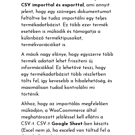
CSV importtal és exporttal
, ami annyit
jelent, hogy egy szöveges dokumentumot
feltöltve be tudsz importálni egy teljes
termékadatbázist. Ez több ezer termék
esetében is működik és támogatja a
különböző terméktípusokat,
termékvariációkat is.
A másik nagy előnye, hogy egyszerre több
termék adatait lehet frissíteni új
információkkal. Ez lehetővé teszi, hogy
egy termékadatbázist több részletben
tölts fel, így kevesebb a hibalehetőség, és
maximálisan tudod kontrolálni mi
történik.
Ahhoz, hogy az importálás megfelelően
működjön, a WooCoommerce által
meghatározott jelöléssel kell ellátni a
CSV-t. CSV-t
Google Sheet
-ben készíts
(Excel nem jó, ha exceled van töltsd fel a